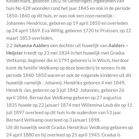
Keldermans, geboren 1802 te Gendringen, ingekomen van
huis No 428 woonden rond het jaar 1845 en ook in de periode
1850-1860 op dit huis, er was ook een zoon namelijk :
Johannes Hendricus, geboren op 19 april 1850 en overleden
op 24 april 1869. Eva Wiltig, geboren 1720 te Pruissen, op 22
maart 1853 overleden.
2.2
Johanna Aalders
een dochter uit huwelijk van
Aalders –
Heijster
treedt op 23 mei 1834 in het huwelijk met Gradus
Veltkamp, dagloner die in 1791 geboren is in Wisch, hierdoor
komt de familie Veldkamp op deze boerderij te wonen. In de
periode 1840-1850 waren er ook de volgende kinderen uit dit
huwelijk namelijk : Johannij, Hendrika geboren 4 mei 1849,
Hendrik Jan, geboren op 3 juli 1842. Johannes, geboren 26
april 1846. Bernardus Veldkamp geboren op 27 augustus
1835 huwde op 22 januari 1874 met Willemina Leub die op 15
juli 1897 overleed op dit huis in de ouderdom van 53 jaar.
Bernard Veltkamp overleed op 3 januari 1898.
Uit dit huwelijk wordt Gradus Hendrikus Veldkamp geboren op
24 april 1880 en hij overleed op 25 april 1945. Gradus is