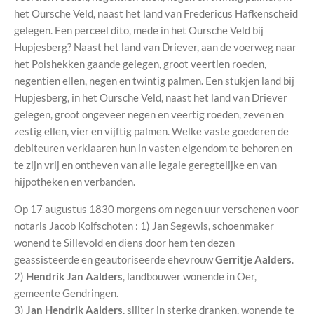
het Oursche Veld, naast het land van Fredericus Hafkenscheid
gelegen. Een perceel dito, mede in het Oursche Veld bij
Hupjesberg? Naast het land van Driever, aan de voerweg naar
het Polshekken gaande gelegen, groot veertien roeden,
negentien ellen, negen en twintig palmen. Een stukjen land bij
Hupjesberg, in het Oursche Veld, naast het land van Driever
gelegen, groot ongeveer negen en veertig roeden, zeven en
zestig ellen, vier en vijftig palmen. Welke vaste goederen de
debiteuren verklaaren hun in vasten eigendom te behoren en
te zijn vrij en ontheven van alle legale geregtelijke en van
hijpotheken en verbanden.
Op 17 augustus 1830 morgens om negen uur verschenen voor
notaris Jacob Kolfschoten : 1) Jan Segewis, schoenmaker
wonend te Sillevold en diens door hem ten dezen
geassisteerde en geautoriseerde ehevrouw
Gerritje Aalders
.
2)
Hendrik Jan Aalders
, landbouwer wonende in Oer,
gemeente Gendringen.
3)
Jan Hendrik Aalders
, slijter in sterke dranken, wonende te