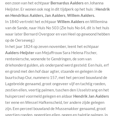
een zoon van het echtpaar
Bernardus Aalders
en Johanna
Heijster. Er wonen ook nog in dit tijdperk op het huis :
Hendrik
en Hendrikus Aalders, Jan Aalders
,
Willem Aalders.
In 1840 vertrekt het echtpaar
Willem Aalders
en Willemina
van de Sande, naar Huis No 503 (Zie huis No 64, dit is het huis
waar later Bernard Overgoor en van Heel op gewoond hebben
op de Oerseweg.)
In het jaar 1824 op zeven november, leent het echtpaar
Aalders-Heijster
van Mejuffrouw Sara Helena Fischer,
renteniersche, wonende te Gendringen, de som van
driehonderd gulden, als onderpand werd gesteld: Een huis, erf
en grond met den hof daar agter, staande en gelegen in de
buurtschap Our, nummero 157, met het perceel bouwland de
Lagebreide genaamd, groot ongeveer vijf en tachtig roeden,
zestien ellen, veertig palmen, tuschen den IJsselstrang en het
huisperceel voormeld gelegen en aldaar
Hendrik Jan Aalders
ter eene en Wessel Hafkenscheid, ter andere zijde gelegen
zijn. Een perceel bouwland de Mussenakker genaamd, groot
veertien roeden, negentien ellen, negen en twintig palmen, in