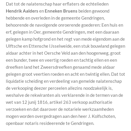
Dat tot de nalatenschap haar erflaters de echtelieden
Hendrik Aalders
en
Enneken Bruens
beiden gewoond
hebbende en overleden in de gemeente Gendringen,
behoorende de navolgende onroerende goederen: Een huis en
erf, gelegen in Oer, gemeente Gendringen, met een daaraan
gelegen kamp hofgrond en het regt van mede eigendom aan de
Ulftsche en Ettensche IJsselweide, een stuk bouwland gelegen
aldaar achter in het Oersche Veld aan den hoogenweg, groot
een bunder, twee en veertig roeden en tachtig ellen en een
dreefken land het Zweersdreefken genaamd mede aldaar
gelegen groot veertien roeden en acht en twintig ellen. Dat tot
liquidatie scheiding en verdeeling van gemelde nalatenschap
de verkooping deezer perceelen allezins noodzakelijk is,
weshalve de rekwiranten als verklarende in de termen van de
wet van 12 junij 1816, artikel 263 verkoop authorisatie
verzoeken en dat daarover de notariele werkzaamheden
mogen worden overgedragen aan den heer J. Kolfschoten,
openbaar notaris resideerende te Gendringen.