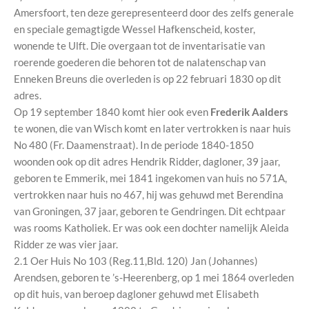
Amersfoort, ten deze gerepresenteerd door des zelfs generale
en speciale gemagtigde Wessel Hafkenscheid, koster,
wonende te Ulft. Die overgaan tot de inventarisatie van
roerende goederen die behoren tot de nalatenschap van
Enneken Breuns die overleden is op 22 februari 1830 op dit
adres.
Op 19 september 1840 komt hier ook even
Frederik Aalders
te wonen, die van Wisch komt en later vertrokken is naar huis
No 480 (Fr. Daamenstraat). In de periode 1840-1850
woonden ook op dit adres Hendrik Ridder, dagloner, 39 jaar,
geboren te Emmerik, mei 1841 ingekomen van huis no 571A,
vertrokken naar huis no 467, hij was gehuwd met Berendina
van Groningen, 37 jaar, geboren te Gendringen. Dit echtpaar
was rooms Katholiek. Er was ook een dochter namelijk Aleida
Ridder ze was vier jaar.
2.1 Oer Huis No 103 (Reg.11,Bld. 120) Jan (Johannes)
Arendsen, geboren te ’s-Heerenberg, op 1 mei 1864 overleden
op dit huis, van beroep dagloner gehuwd met Elisabeth