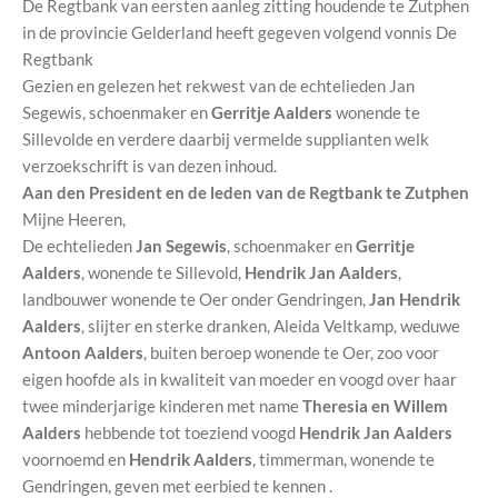
De Regtbank van eersten aanleg zitting houdende te Zutphen
in de provincie Gelderland heeft gegeven volgend vonnis De
Regtbank
Gezien en gelezen het rekwest van de echtelieden Jan
Segewis, schoenmaker en
Gerritje Aalders
wonende te
Sillevolde en verdere daarbij vermelde supplianten welk
verzoekschrift is van dezen inhoud.
Aan den President en de leden van de Regtbank te Zutphen
Mijne Heeren,
De echtelieden
Jan Segewis
, schoenmaker en
Gerritje
Aalders
, wonende te Sillevold,
Hendrik Jan Aalders
,
landbouwer wonende te Oer onder Gendringen,
Jan Hendrik
Aalders
, slijter en sterke dranken, Aleida Veltkamp, weduwe
Antoon Aalders
, buiten beroep wonende te Oer, zoo voor
eigen hoofde als in kwaliteit van moeder en voogd over haar
twee minderjarige kinderen met name
Theresia en
Willem
Aalders
hebbende tot toeziend voogd
Hendrik Jan Aalders
voornoemd en
Hendrik Aalders
, timmerman, wonende te
Gendringen, geven met eerbied te kennen .