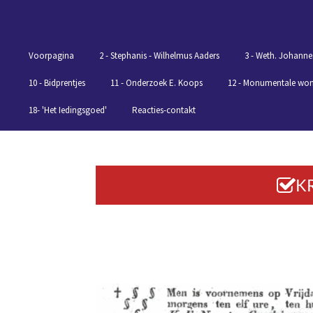
Ga
direct
naar
Voorpagina
2 - Stephanis - Wilhelmus Aaders
3 - Weth. Johanne
de
hoofdinhoud
10 - Bidprentjes
11 - Onderzoek E. Koops
12 - Monumentale wo
18- 'Het Iedingsgoed'
Reacties-contakt
KR