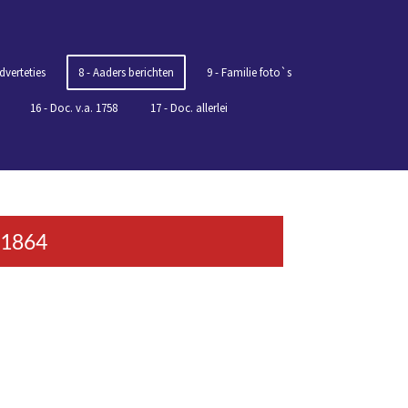
dverteties
8 - Aaders berichten
9 - Familie foto`s
16 - Doc. v.a. 1758
17 - Doc. allerlei
 1864