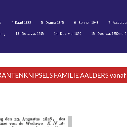
s
4- Kaart 1832
5 - Drama 1945
6 - Bonnen 1943
7 - Aalders a
ning
13 - Doc.. v.a. 1695
14 - Doc. v.a. 1850
15 - Doc. v.a. 1850 no 2
ANTENKNIPSELS FAMILIE AALDERS vanaf