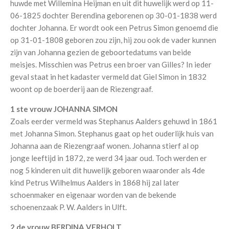
huwde met Willemina Heijman en uit dit huwelijk werd op 11-
06-1825 dochter Berendina geborenen op 30-01-1838 werd
dochter Johanna. Er wordt ook een Petrus Simon genoemd die
op 31-01-1808 geboren zou zijn, hij zou ook de vader kunnen
zijn van Johanna gezien de geboortedatums van beide
meisjes. Misschien was Petrus een broer van Gilles? In ieder
geval staat in het kadaster vermeld dat Giel Simon in 1832
woont op de boerderij aan de Riezengraaf.
1 ste vrouw JOHANNA SIMON
Zoals eerder vermeld was Stephanus Aalders gehuwd in 1861
met Johanna Simon. Stephanus gaat op het ouderlijk huis van
Johanna aan de Riezengraaf wonen. Johanna stierf al op
jonge leeftijd in 1872, ze werd 34 jaar oud. Toch werden er
nog 5 kinderen uit dit huwelijk geboren waaronder als 4de
kind Petrus Wilhelmus Aalders in 1868 hij zal later
schoenmaker en eigenaar worden van de bekende
schoenenzaak P. W. Aalders in Ulft.
2 de vrouw BERDINA VERHOLT