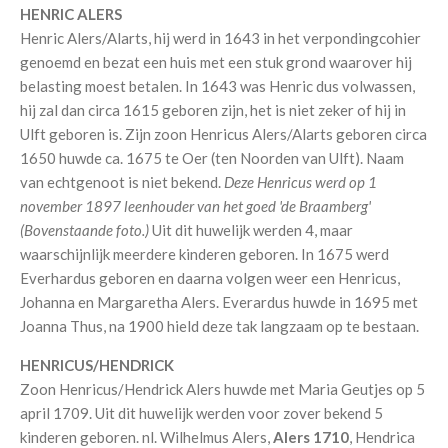
HENRIC ALERS
Henric Alers/Alarts, hij werd in 1643 in het verpondingcohier
genoemd en bezat een huis met een stuk grond waarover hij
belasting moest betalen. In 1643 was Henric dus volwassen,
hij zal dan circa 1615 geboren zijn, het is niet zeker of hij in
Ulft geboren is. Zijn zoon Henricus Alers/Alarts geboren circa
1650 huwde ca. 1675 te Oer (ten Noorden van Ulft). Naam
van echtgenoot is niet bekend.
Deze Henricus werd op 1
november 1897 leenhouder van het goed 'de Braamberg'
(Bovenstaande foto.)
Uit dit huwelijk werden 4, maar
waarschijnlijk meerdere kinderen geboren. In 1675 werd
Everhardus geboren en daarna volgen weer een Henricus,
Johanna en Margaretha Alers. Everardus huwde in 1695 met
Joanna Thus, na 1900 hield deze tak langzaam op te bestaan.
HENRICUS/HENDRICK
Zoon Henricus/Hendrick Alers huwde met Maria Geutjes op 5
april 1709. Uit dit huwelijk werden voor zover bekend 5
kinderen geboren. nl. Wilhelmus Alers,
Alers 1710
, Hendrica