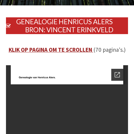
GENEALOGIE HENRICUS ALERS
BRON: VINCENT ERINKVELD
KLIK OP PAGINA OM TE SCROLLEN
(70 pagina's.)