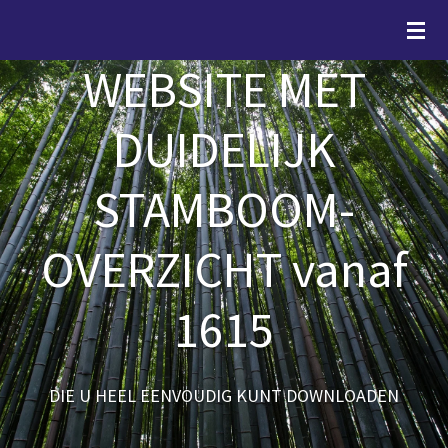
Ga
direct
WEBSITE MET
naar
de
hoofdinhoud
DUIDELIJK
STAMBOOM-
OVERZICHT vanaf
1615
DIE U HEEL EENVOUDIG KUNT DOWNLOADEN